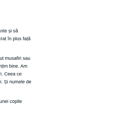
nte și să
rat în plus față
ut musafiri sau
mțim bine. Am
ri. Ceea ce
ei. Și numele de
unei copile