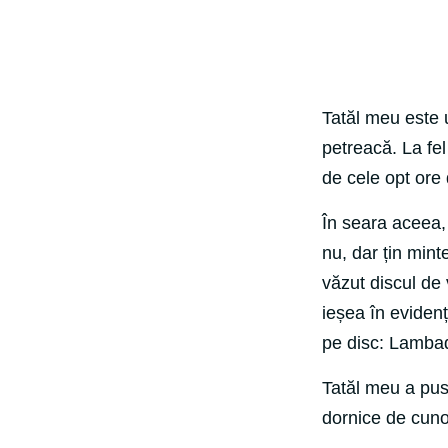
Tatăl meu este 
petreacă. La fel
de cele opt ore 
În seara aceea,
nu, dar țin min
văzut discul de 
ieșea în evidenț
pe disc: Lamba
Tatăl meu a pus 
dornice de cun