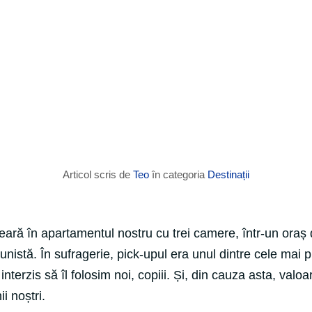
Articol scris de
Teo
în categoria
Destinații
ară în apartamentul nostru cu trei camere, într-un oraș 
unistă. În sufragerie, pick-upul era unul dintre cele mai 
nterzis să îl folosim noi, copiii. Și, din cauza asta, valoar
i noștri.