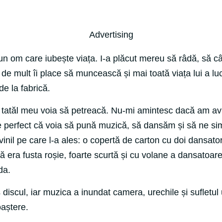
Advertising
un om care iubește viața. I-a plăcut mereu să râdă, să câ
 de mult îi place să muncească și mai toată viața lui a luc
de la fabrică.
 tatăl meu voia să petreacă. Nu-mi amintesc dacă am av
te perfect că voia să pună muzică, să dansăm și să ne si
vinil pe care l-a ales: o copertă de carton cu doi dansato
ă era fusta roșie, foarte scurtă și cu volane a dansatoar
da.
discul, iar muzica a inundat camera, urechile și sufletul 
oaștere.