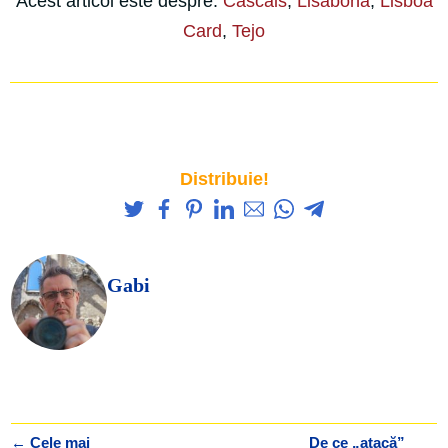
Acest articol este despre:
Cascais
,
Lisabona
,
Lisboa
Card
,
Tejo
Distribuie!
Gabi
←
Cele mai
De ce „atacă”