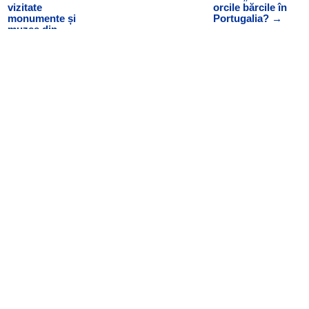
vizitate
orcile bărcile în
monumente și
Portugalia?
→
muzee din
Portugalia
0 Comentarii
Înaintează un Comentariu
Adresa ta de email nu va fi publicată.
Câmpurile
obligatorii sunt marcate cu
*
Comentariu
*