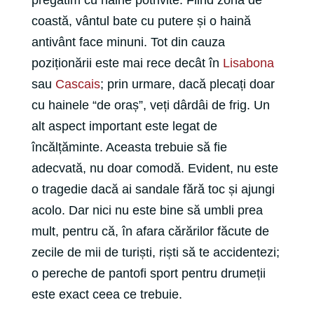
pregătim cu haine potrivite. Fiind zonă de
coastă, vântul bate cu putere și o haină
antivânt face minuni. Tot din cauza
poziționării este mai rece decât în
Lisabona
sau
Cascais
; prin urmare, dacă plecați doar
cu hainele “de oraș”, veți dârdâi de frig. Un
alt aspect important este legat de
încălțăminte. Aceasta trebuie să fie
adecvată, nu doar comodă. Evident, nu este
o tragedie dacă ai sandale fără toc și ajungi
acolo. Dar nici nu este bine să umbli prea
mult, pentru că, în afara cărărilor făcute de
zecile de mii de turiști, riști să te accidentezi;
o pereche de pantofi sport pentru drumeții
este exact ceea ce trebuie.