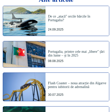
De ce „atacă” orcile bărcile în
Portugalia?
24.09.2025
Portugalia, printre cele mai „libere” țări
din lume – și în 2025
08.08.2025
Flash Coaster – noua atracție din Algarve
pentru iubitorii de adrenalină
30.07.2025