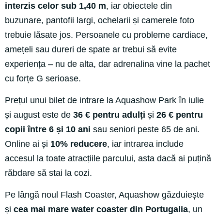
interzis celor sub 1,40 m
, iar obiectele din
buzunare, pantofii largi, ochelarii și camerele foto
trebuie lăsate jos. Persoanele cu probleme cardiace,
amețeli sau dureri de spate ar trebui să evite
experiența – nu de alta, dar adrenalina vine la pachet
cu forțe G serioase.
Prețul unui bilet de intrare la Aquashow Park în iulie
și august este de
36 € pentru adulți
și
26 € pentru
copii între 6 și 10 ani
sau seniori peste 65 de ani.
Online ai și
10% reducere
, iar intrarea include
accesul la toate atracțiile parcului, asta dacă ai puțină
răbdare să stai la cozi.
Pe lângă noul Flash Coaster, Aquashow găzduiește
și
cea mai mare water coaster din Portugalia
, un